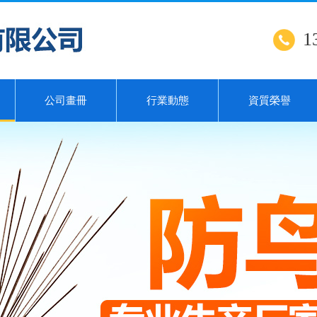
1
公司畫冊
行業動態
資質榮譽