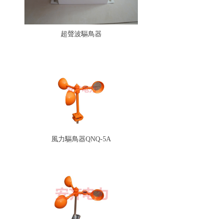
超聲波驅鳥器
風力驅鳥器QNQ-5A