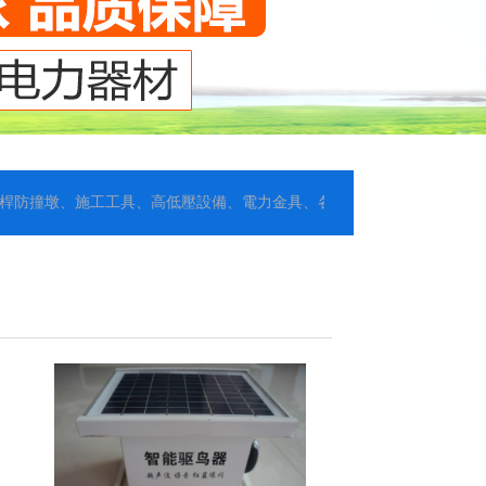
撞墩、施工工具、高低壓設備、電力金具、各種線材、管材、通訊鐵件等