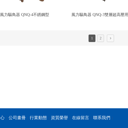
風力驅鳥器 QNQ-4不銹鋼型
風力驅鳥器 QNQ-3雙層超高壓
1
2
中心
公司畫冊
行業動態
資質榮譽
在線留言
聯系我們
|
|
|
|
|
|