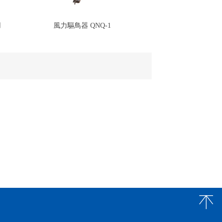
用
風力驅鳥器 QNQ-1