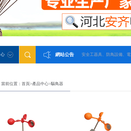
網站公告
中心
我公司是生產電力安全工器具、防鳥設備、電桿防
當前位置：
首頁
>
產品中心
>
驅鳥器