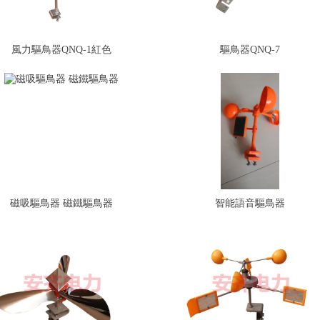
風力驅鳥器QNQ-1紅色
驅鳥器QNQ-7
磁吸驅鳥器 磁鐵驅鳥器
智能語音驅鳥器