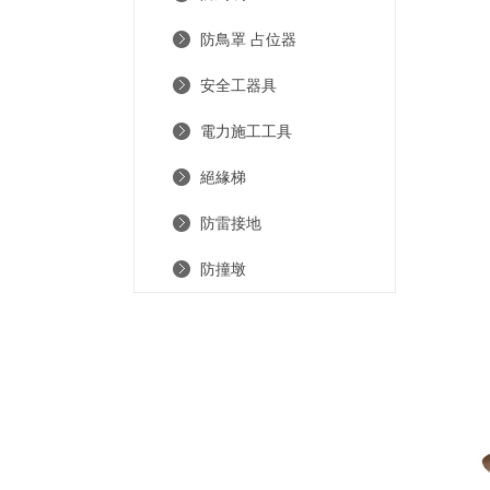
防鳥罩 占位器
安全工器具
電力施工工具
絕緣梯
防雷接地
防撞墩